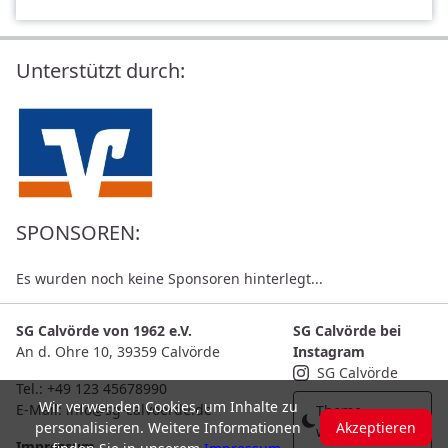
g
T
Unterstützt durch:
i
s
c
h
t
e
SPONSOREN:
n
n
Es wurden noch keine Sponsoren hinterlegt...
i
s
SG Calvörde von 1962 e.V.
SG Calvörde bei
An d. Ohre 10, 39359 Calvörde
Instagram
V
SG Calvörde
Tel.: +49 123 45678990
o
Wir verwenden Cookies, um Inhalte zu
E-Mail: info@sg-calvoerde.de
Theme
l
personalisieren. Weitere Informationen
Akzeptieren
wechseln...
Impressum