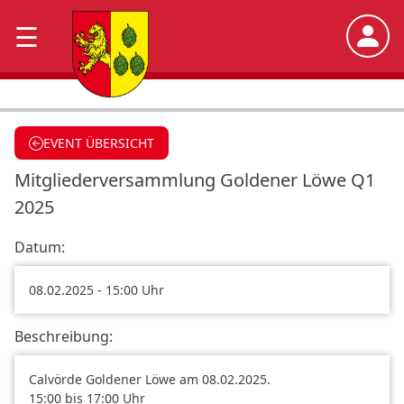
×
☰
S
t
a
EVENT ÜBERSICHT
r
Mitgliederversammlung Goldener Löwe Q1
t
2025
A
b
Datum:
t
08.02.2025 - 15:00 Uhr
e
i
Beschreibung:
l
u
Calvörde Goldener Löwe am 08.02.2025.
n
15:00 bis 17:00 Uhr