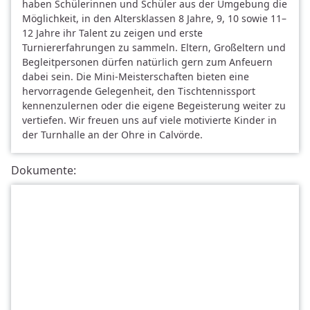
haben Schülerinnen und Schüler aus der Umgebung die
g
Möglichkeit, in den Altersklassen 8 Jahre, 9, 10 sowie 11–
12 Jahre ihr Talent zu zeigen und erste
T
Turniererfahrungen zu sammeln. Eltern, Großeltern und
i
Begleitpersonen dürfen natürlich gern zum Anfeuern
s
dabei sein. Die Mini-Meisterschaften bieten eine
hervorragende Gelegenheit, den Tischtennissport
c
kennenzulernen oder die eigene Begeisterung weiter zu
h
vertiefen. Wir freuen uns auf viele motivierte Kinder in
t
der Turnhalle an der Ohre in Calvörde.
e
Dokumente:
n
n
i
s
V
o
l