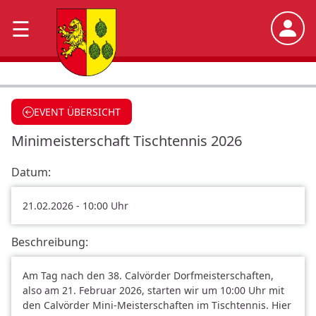
×
☰
S
t
a
EVENT ÜBERSICHT
r
Minimeisterschaft Tischtennis 2026
t
Datum:
A
b
21.02.2026 - 10:00 Uhr
t
e
Beschreibung:
i
l
Am Tag nach den 38. Calvörder Dorfmeisterschaften,
u
also am 21. Februar 2026, starten wir um 10:00 Uhr mit
den Calvörder Mini-Meisterschaften im Tischtennis. Hier
n