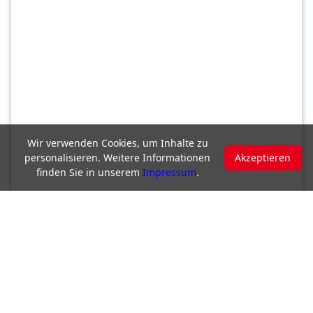
k
l
e
b
a
l
l
Wir verwenden Cookies, um Inhalte zu
K
personalisieren. Weitere Informationen
Akzeptieren
finden Sie in unserem
Impressum
.
i
n
d
e
r
t
u
r