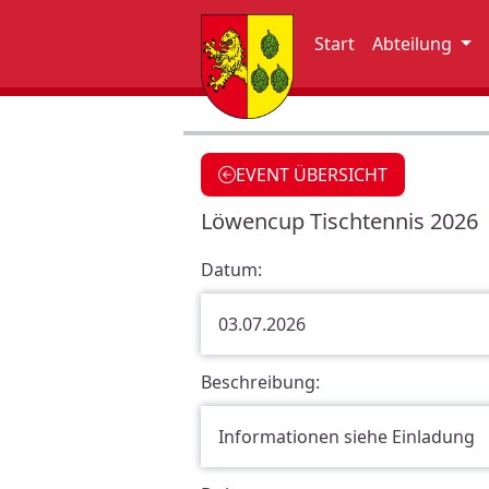
×
Start
Abteilung
S
t
a
EVENT ÜBERSICHT
r
Löwencup Tischtennis 2026
t
A
Datum:
b
03.07.2026
t
e
Beschreibung:
i
l
Informationen siehe Einladung
u
n